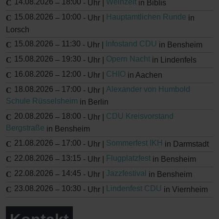
14.08.2026
18:00
Weinzeit
–
-
Uhr |
in Biblis
15.08.2026
10:00
Hauptamtlichen Runde
–
-
Uhr |
in
Lorsch
15.08.2026
11:30
Infostand CDU
–
-
Uhr |
in Bensheim
15.08.2026
19:30
Opern Nacht
–
-
Uhr |
in Lindenfels
16.08.2026
12:00
CHIO
–
-
Uhr |
in Aachen
18.08.2026
17:00
Alexander von Humbold
–
-
Uhr |
Schule Rüsselsheim
in Berlin
20.08.2026
18:00
CDU Kreisvorstand
–
-
Uhr |
Bergstraße
in Bensheim
21.08.2026
17:00
Sommerfest IKH
–
-
Uhr |
in Darmstadt
22.08.2026
13:15
Flugplatzfest
–
-
Uhr |
in Bensheim
22.08.2026
14:45
Jazzfestival
–
-
Uhr |
in Bensheim
23.08.2026
10:30
Lindenfest CDU
–
-
Uhr |
in Viernheim