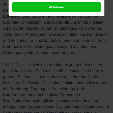
so der Bergsträßer Bundestagsabgeordnete Dr. Michael
Ablehnen
Meister (CDU). Besonders deutlich wurde diese
Entwicklung jüngst in einer öffentlichen Anhörung der
Enquete-Kommission "Berufliche Bildung in der digitalen
Arbeitswelt" des Deutschen Bundestages. Dort warnten
Vertreter der Arbeitgeber, Gewerkschaften, des Handwerks
und der Industrie- und Handelskammern unisono vor dem
Einbruch des Ausbildungsmarktes und mahnten eine
Stärkung digitaler Berufsorientierung an.
"Als CDU ist es stets unser Anliegen, jungen Menschen
jede Chance zum Start in ein selbstbestimmtes Leben zu
geben - Bildung ist für uns hierfür von jeher das beste
Mittel", so Dr. Meister. Die Unionsfraktion unterstützt daher
die Forderung, Zugänge zu Ausbildungs- und
Karriereberatung durch digitale Formen der
Berufsorientierung langfristig zu stärken und dazu auf
erfolgreichen Angeboten von Sozialpartnern, Kammern und