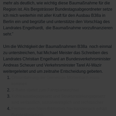
mehr als deutlich, wie wichtig diese Baumaßnahme für die
Region ist. Als Bergsträsser Bundestagsabgeordneter setze
ich mich weiterhin mit aller Kraft für den Ausbau B38a in
Berlin ein und begrüße und unterstütze den Vorschlag des
Landrates Engelhardt, die Baumaßnahme vorzufinanzieren
sehr."
Um die Wichtigkeit der Baumaßnahmen B38a noch einmal
zu unterstreichen, hat Michael Meister das Schreiben des
Landrates Christian Engelhard an Bundesverkehrsminister
Andreas Scheuer und Verkehrsminister Tarel Al-Wazir
weitergeleitet und um zeitnahe Entscheidung gebeten.
Ortsumfahrung der Gemeinde Mörlenbach muss
kommen
S-Bahn startet zum Fahrplanwechsel
Kohleausstiegsgesetz und Strukturstärkungsgesetz
sind verlässlich, sozialverträglich und rechtssicher
Freiherr-vom-Stein-Bibliothek Neckarsteinach erhält
Bundesförderung