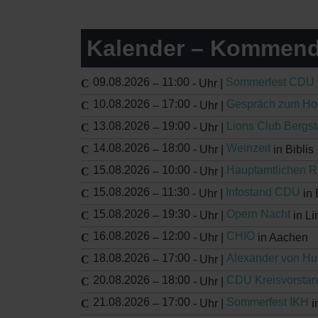
Kalender – Kommend
09.08.2026
11:00
Sommerfest CDU
–
-
Uhr |
10.08.2026
17:00
Gespräch zum Ho
–
-
Uhr |
13.08.2026
19:00
Lions Club Bergs
–
-
Uhr |
14.08.2026
18:00
Weinzeit
–
-
Uhr |
in Biblis
15.08.2026
10:00
Hauptamtlichen 
–
-
Uhr |
15.08.2026
11:30
Infostand CDU
–
-
Uhr |
in
15.08.2026
19:30
Opern Nacht
–
-
Uhr |
in Li
16.08.2026
12:00
CHIO
–
-
Uhr |
in Aachen
18.08.2026
17:00
Alexander von H
–
-
Uhr |
20.08.2026
18:00
CDU Kreisvorstan
–
-
Uhr |
21.08.2026
17:00
Sommerfest IKH
–
-
Uhr |
i