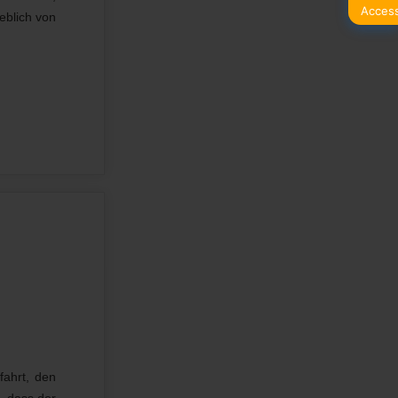
eblich von
fahrt, den
, dass der