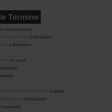
e Termine
in Neckarsteinach
chwasserschutz
in Bensheim
traße
in Bensheim
Runde
in Lorsch
 Bensheim
ndenfels
umbold Schule Rüsselsheim
in Berlin
d Bergstraße
in Bensheim
n Darmstadt