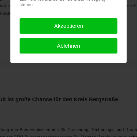
stehen.
n im Landkreis Bergstraße auch im ersten Halbjahr 2026 wieder erh
Förderzusagen der KfW...
Akzeptieren
Ablehnen
ub ist große Chance für den Kreis Bergstraße
eidung des Bundesministeriums für Forschung, Technologie und Raum
klärt der CDU-Bundestagsabgeordnete Dr. Meister: "Ich freue mich sehr