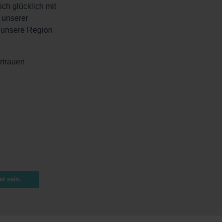
ch glücklich mit
 unserer
r unsere Region
rtrauen
t sein.