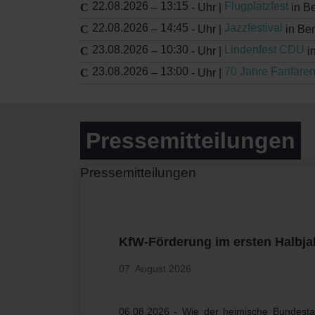
22.08.2026
13:15
Flugplatzfest
–
-
Uhr |
in B
22.08.2026
14:45
Jazzfestival
–
-
Uhr |
in Be
23.08.2026
10:30
Lindenfest CDU
–
-
Uhr |
i
23.08.2026
13:00
70 Jahre Fanfare
–
-
Uhr |
Pressemitteilungen
Pressemitteilungen
KfW-Förderung im ersten Halbjahr
07. August 2026
06.08.2026 - Wie der heimische Bundestags