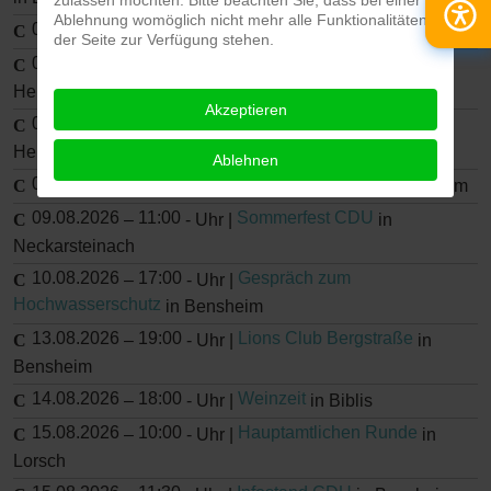
Ablehnung womöglich nicht mehr alle Funktionalitäten
06.08.2026
13:30
Rückbau KKW
–
-
Uhr |
in Biblis
der Seite zur Verfügung stehen.
06.08.2026
16:00
Interview SüMo
–
-
Uhr |
in
Heppenheim
Akzeptieren
06.08.2026
18:00
Bürgersprechstunde
–
-
Uhr |
in
Heppenheim
Ablehnen
07.08.2026
09:00
Besuch Amazon
–
-
Uhr |
in Viernheim
09.08.2026
11:00
Sommerfest CDU
–
-
Uhr |
in
Neckarsteinach
10.08.2026
17:00
Gespräch zum
–
-
Uhr |
Hochwasserschutz
in Bensheim
13.08.2026
19:00
Lions Club Bergstraße
–
-
Uhr |
in
Bensheim
14.08.2026
18:00
Weinzeit
–
-
Uhr |
in Biblis
15.08.2026
10:00
Hauptamtlichen Runde
–
-
Uhr |
in
Lorsch