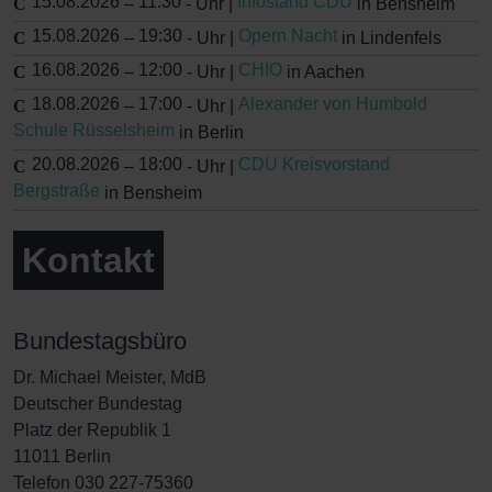
15.08.2026
11:30
Infostand CDU
–
-
Uhr |
in Bensheim
15.08.2026
19:30
Opern Nacht
–
-
Uhr |
in Lindenfels
16.08.2026
12:00
CHIO
–
-
Uhr |
in Aachen
18.08.2026
17:00
Alexander von Humbold
–
-
Uhr |
Schule Rüsselsheim
in Berlin
20.08.2026
18:00
CDU Kreisvorstand
–
-
Uhr |
Bergstraße
in Bensheim
Kontakt
Bundestagsbüro
Dr. Michael Meister, MdB
Deutscher Bundestag
Platz der Republik 1
11011 Berlin
Telefon 030 227-75360