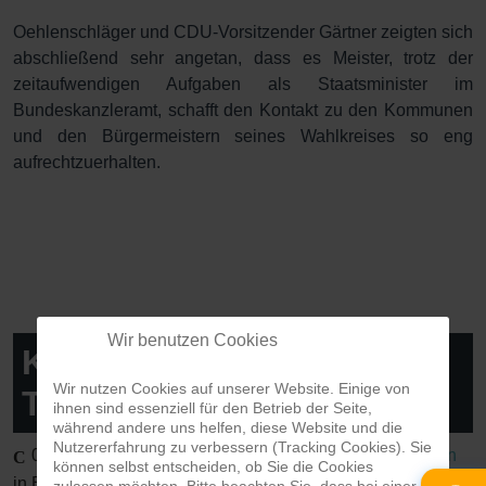
Oehlenschläger und CDU-Vorsitzender Gärtner zeigten sich
abschließend sehr angetan, dass es Meister, trotz der
zeitaufwendigen Aufgaben als Staatsminister im
Bundeskanzleramt, schafft den Kontakt zu den Kommunen
und den Bürgermeistern seines Wahlkreises so eng
aufrechtzuerhalten.
Wir benutzen Cookies
Kalender – Kommende
Wir nutzen Cookies auf unserer Website. Einige von
Termine
ihnen sind essenziell für den Betrieb der Seite,
während andere uns helfen, diese Website und die
Nutzererfahrung zu verbessern (Tracking Cookies). Sie
06.08.2026
10:00
Gespräch Demokratie Leben
–
-
Uhr |
können selbst entscheiden, ob Sie die Cookies
in Bensheim
zulassen möchten. Bitte beachten Sie, dass bei einer