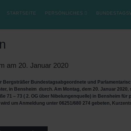
STARTSEITE
PERSÖNLICHES
BUNDESTAGSW
BERGSTRASSE & BERLIN
en
im am 20. Januar 2020
r Bergsträßer Bundestagsabgeordnete und Parlamentarisch
ter, in Bensheim durch. Am Montag, dem 20. Januar 2020, ste
ße 71 – 73 ( 2. OG über Nibelungenquelle) in Bensheim für p
e wird um Anmeldung unter 06251/680 274 gebeten, Kurze