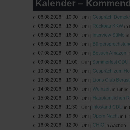
Kalender – Kommend
06.08.2026
10:00
Gespräch Demokr
–
-
Uhr |
06.08.2026
13:30
Rückbau KKW
–
-
Uhr |
in 
06.08.2026
16:00
Interview SüMo
–
-
Uhr |
in
06.08.2026
18:00
Bürgersprechstun
–
-
Uhr |
07.08.2026
09:00
Besuch Amazon
–
-
Uhr |
i
09.08.2026
11:00
Sommerfest CDU
–
-
Uhr |
10.08.2026
17:00
Gespräch zum Ho
–
-
Uhr |
13.08.2026
19:00
Lions Club Bergs
–
-
Uhr |
14.08.2026
18:00
Weinzeit
–
-
Uhr |
in Biblis
15.08.2026
10:00
Hauptamtlichen 
–
-
Uhr |
15.08.2026
11:30
Infostand CDU
–
-
Uhr |
in
15.08.2026
19:30
Opern Nacht
–
-
Uhr |
in Li
16.08.2026
12:00
CHIO
–
-
Uhr |
in Aachen