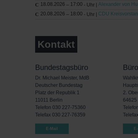
18.08.2026
17:00
Alexander von H
–
-
Uhr |
20.08.2026
18:00
CDU Kreisvorstan
–
-
Uhr |
Kontakt
Bundestagsbüro
Bür
Dr. Michael Meister, MdB
Wahlkr
Deutscher Bundestag
Haupts
Platz der Republik 1
2. Obe
11011 Berlin
64625
Telefon 030 227-75360
Telefo
Telefax 030 227-76359
Telefa
E-Mail
E-