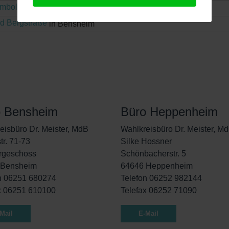
umbold Schule Rüsselsheim
in Berlin
d Bergstraße
in Bensheim
o Bensheim
Büro Heppenheim
eisbüro Dr. Meister, MdB
Wahlkreisbüro Dr. Meister, M
tr. 71-73
Silke Hossner
rgeschoss
Schönbacherstr. 5
 Bensheim
64646 Heppenheim
n 06251 680274
Telefon 06252 982144
x 06251 610100
Telefax 06252 71090
Mail
E-Mail