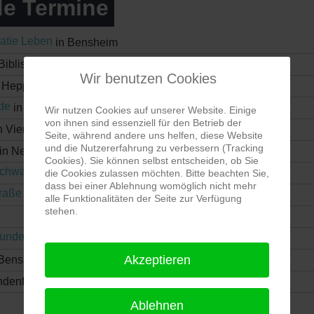
e Termine
atie Leben
in Bensheim
Biblis
Wir benutzen Cookies
 Heppenheim
de
in Heppenheim
Wir nutzen Cookies auf unserer Website. Einige
von ihnen sind essenziell für den Betrieb der
n Viernheim
Seite, während andere uns helfen, diese Website
und die Nutzererfahrung zu verbessern (Tracking
in Neckarsteinach
Cookies). Sie können selbst entscheiden, ob Sie
chwasserschutz
in Bensheim
die Cookies zulassen möchten. Bitte beachten Sie,
dass bei einer Ablehnung womöglich nicht mehr
traße
in Bensheim
alle Funktionalitäten der Seite zur Verfügung
stehen.
Runde
in Lorsch
Akzeptieren
 Bensheim
ndenfels
Ablehnen