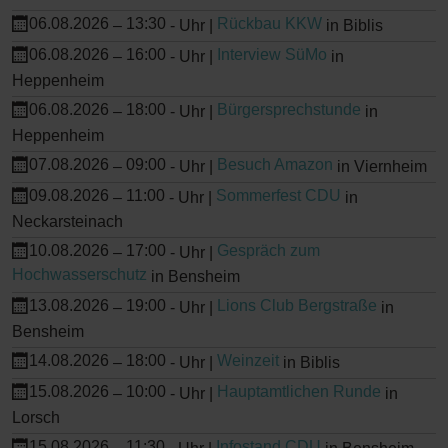
06.08.2026
13:30
Rückbau KKW
–
-
Uhr |
in Biblis
06.08.2026
16:00
Interview SüMo
–
-
Uhr |
in
Heppenheim
06.08.2026
18:00
Bürgersprechstunde
–
-
Uhr |
in
Heppenheim
07.08.2026
09:00
Besuch Amazon
–
-
Uhr |
in Viernheim
09.08.2026
11:00
Sommerfest CDU
–
-
Uhr |
in
Neckarsteinach
10.08.2026
17:00
Gespräch zum
–
-
Uhr |
Hochwasserschutz
in Bensheim
13.08.2026
19:00
Lions Club Bergstraße
–
-
Uhr |
in
Bensheim
14.08.2026
18:00
Weinzeit
–
-
Uhr |
in Biblis
15.08.2026
10:00
Hauptamtlichen Runde
–
-
Uhr |
in
Lorsch
15.08.2026
11:30
Infostand CDU